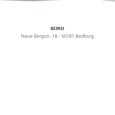
BÜRO
Neue Bergstr. 18 - 50181 Bedburg
TELEFON
02272 - 90 67 887
EMAIL
info@brandschutz-maassen.de
Kontakt
Fluorverbot