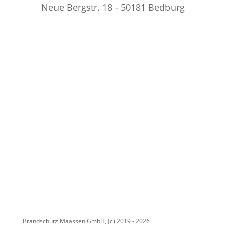
Neue Bergstr. 18 - 50181 Bedburg
TELEFON
02272 - 90 67 887
EMAIL
info@brandschutz-maassen.de
Kontakt
Fluorverbot
Impressum
Datenschutzerklärung
Privatsphäre-Einstellungen ändern
Historie der Privatsphäre-Einstellungen
Einwilligungen widerrufen
Brandschutz Maassen GmbH, (c) 2019 - 2026